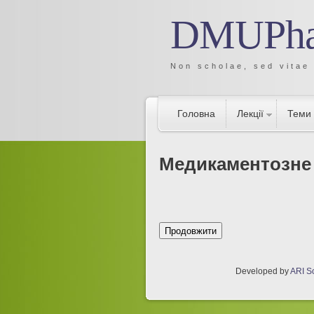
DMUPh
Non scholae, sed vitae
Головна
Лекції
Теми
Медикаментозне
Developed by
ARI So