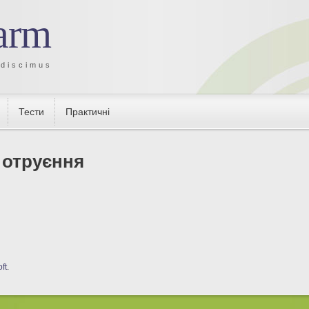
arm
 discimus
Тести
Практичні
 отруєння
ft
.