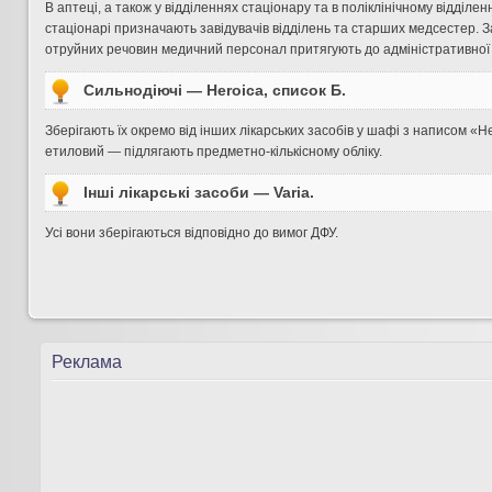
В аптеці, а також у відділеннях стаціонару та в поліклінічному відділе
стаціонарі призначають завідувачів відділень та старших медсестер. З
отруйних речовин ме­дичний персонал притягують до адміністративної т
Сильнодіючі — Heroica, список Б.
Зберігають їх окремо від інших лікарських засобів у шафі з напи­сом «H
етиловий — підлягають предметно-кількісному обліку.
Інші лікарські засоби — Varia.
Усі вони зберігаються відповідно до вимог ДФУ.
Реклама