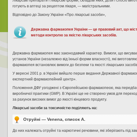
Лікарські препарати і лікарські форми, складові яких, дози і спосіб в
готують в аптеці за рецептом ліка­ря, — магістральними.
Відповідно до Закону України «Про лікарські засоби»,
Державна фармакопея України — це правовий акт, що містит
методи контролю за якістю лікарських засобів.
Державна фармакопея має законодавчий характер. Вимоги, що висуває 
уста­нов України (незалежно від їхньої форми власності), які виготовл
фармакопея встановлює вимоги до безпеки та якості лікарських засобі
У вересні 2001 р. в Україні вийшло перше видання Державної фармакоп
експертний фармакопейний центр».
Положення ДФУ узгоджені з Європейською фармакопеєю, яка передбача
виробничої практики (GMP). В Україні ще не створено умов для перех
за рахунок високих ви­мог до якості кінцевого продукту.
Лікарські засоби за токсичністю поділяють на:
Отруйні — Venena, список А.
До них належать отруйні та наркотичні речовини, які зберіга­ють під 